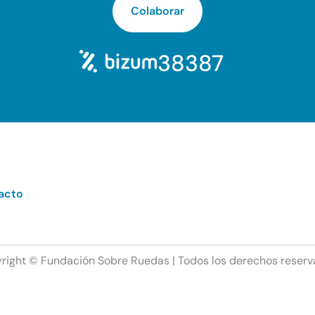
Colaborar
38387
acto
right © Fundación Sobre Ruedas | Todos los derechos reserv